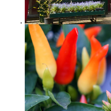
RECHTLICHER HINWEIS
URHEBERRECHTE
© Copyright. Alle Rechte vorbehalten. Text, Bilder, 
Webseite unterliegen dem Schutz des Urheberrechts u
kommerziellen Zwecken kopiert, verbreitet, veränder
Webseiten enthaltene Bilder teilweise dem Urheberre
MARKENZEICHEN
Soweit nicht anders angegeben, sind alle Markenzeich
Marken, Typenbezeichnungen, Logos und Embleme.