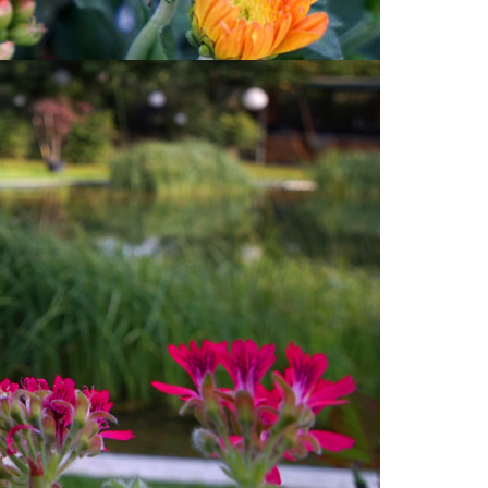
 und
us der
ruhen.