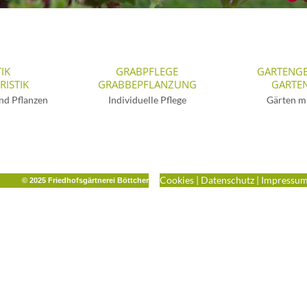
IK
GRABPFLEGE
GARTENG
RISTIK
GRABBEPFLANZUNG
GARTE
nd Pflanzen
Individuelle Pflege
Gärten m
Cookies
|
Datenschutz
|
Impressu
© 2025 Friedhofsgärtnerei Böttcher