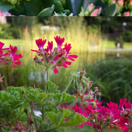
usammengestellt. Trotzdem kann keine Gewähr für die Fehlerfreiheit
n werden. Jegliche Haftung für Schäden, die direkt oder indirekt a
ossen, soweit diese nicht auf Vorsatz oder grober Fahrlässigkeit be