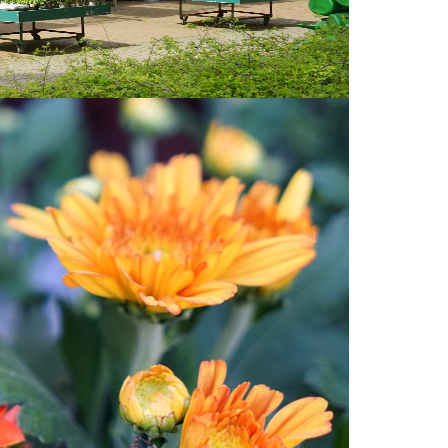
WICHTIGE PARTNER
ieser
ss auf den
ondere für