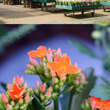
Grafiken, Sound, Animationen und Videos sowie deren Anordnung auf d
nd anderer Schutzgesetze. Der Inhalt dieser Webseite darf nicht zu
t oder Dritten zugänglich gemacht werden. Wir weisen daraufhin, da
cht Dritter unterliegen.
en auf dieser Webseite markenrechtlich geschützt. Dies gilt insbes